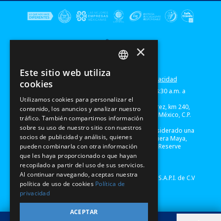
×
Este sitio web utiliza
SPANISH
Términos de Uso
Mapa de Sitio
Aviso de Privacidad
cookies
Xel-Há
Horario del Parque: lunes a sabádo de 8:30 a.m. a
PT
6:00 p.m. (EST)
Utilizamos cookies para personalizar el
Xel-Há - México, Carretera Chetumal Puerto Juárez, km 240,
contenido, los anuncios y analizar nuestro
EN
Locales 1 & 2, Módulo B, Xel-Há,
Quintana Roo,
México,
C.P.
tráfico. También compartimos información
77780
sobre su uso de nuestro sitio con nuestros
Descubre el paraiso mexicano en un lugar considerado una
socios de publicidad y análisis, quienes
de las maravillas naturales en el mundo y la Riviera Maya,
pueden combinarla con otra información
ven y disfruta de hacer snorkel ilimitadamente. Reserve
ahora tu aventura en Xel-Há.
que les haya proporcionado o que hayan
Teléfono Cancún: 998-883-3143
recopilado a partir del uso de sus servicios.
www.xelha.com/es/
Al continuar navegando, aceptas nuestra
©Copyright 2022 Experiencias Xcaret Parques, S.A.P.I. de C.V
política de uso de cookies
Política de
privacidad
ACEPTAR