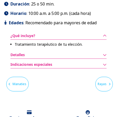
Duración
:
25 o 50 min.
Horario
:
10:00 a.m. a 5:00 p.m. (cada hora)
Edades
:
Recomendado para mayores de edad
¿Qué incluye?
Tratamiento terapéutico de tu elección.
Detalles
Las actividades están sujetas a las condiciones del
Indicaciones especiales
clima. Debes seleccionar tu horario al llegar al
No deben participar niños, mujeres embarazadas ni
parque.
personas que sufran de claustrofobia, hipertensión,
Horarios: 10:00 a.m. a 5:00 p.m. (cada hora).
diabetes, problemas cardíacos o asma.
Duración: 25 o 50 min (dependiendo del
Manaties
Rayas
tratamiento elegido).
Actividad recomendada solo para adultos.