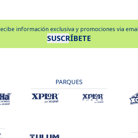
ecibe información exclusiva y promociones via emai
SUSCRÍBETE
PARQUES