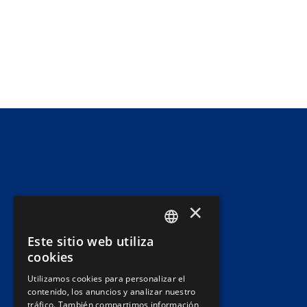
×
Este sitio web utiliza
SPANISH
cookies
PT
Utilizamos cookies para personalizar el
contenido, los anuncios y analizar nuestro
EN
tráfico. También compartimos información