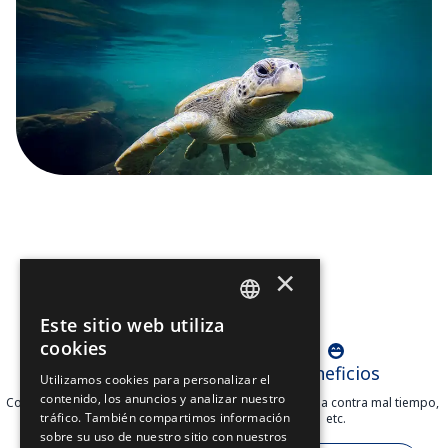
×
Este sitio web utiliza
SPANISH
cookies
Opciones de pago
Beneficios
PT
Utilizamos cookies para personalizar el
contenido, los anuncios y analizar nuestro
Con los principales bancos y tarjetas
Ahorro, garantia contra mal tiempo,
EN
tráfico. También compartimos información
emitidas en México.
etc.
sobre su uso de nuestro sitio con nuestros