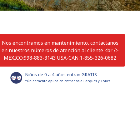
Nos encontramos en mantenimiento, contactanos
en nuestros números de atención al cliente <br />
MÉXICO:998-883-3143 USA-CAN:1-855-326-0682
Niños de 0 a 4 años entran GRATIS
*Únicamente aplica en entradas a Parques y Tours