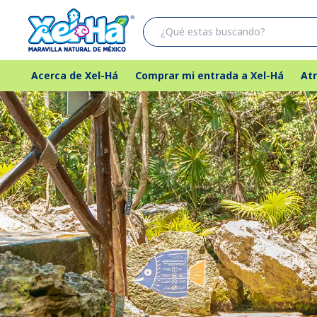
Acerca de Xel-Há
Comprar mi entrada a Xel-Há
Atr