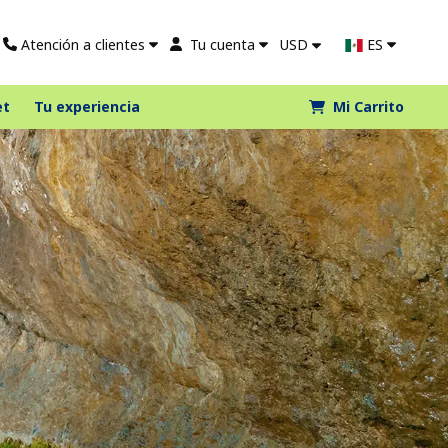
Atención a clientes
Tu cuenta
USD
ES
et
Tu experiencia
Mi Carrito