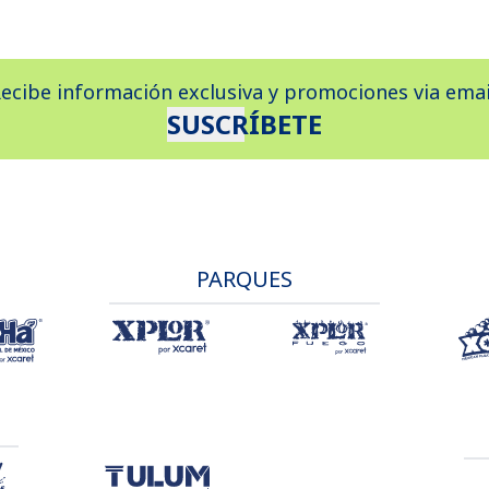
ecibe información exclusiva y promociones via emai
SUSCRÍBETE
PARQUES