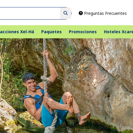
Preguntas Frecuentes
acciones Xel-Há
Paquetes
Promociones
Hoteles Xcar