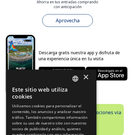
Ahorra en tus entradas comprando
con anticipación
Aprovecha
Descarga gratis nuestra app y disfruta de
una experiencia única en tu visita
×
Este sitio web utiliza
SPANISH
cookies
PT
Utilizamos cookies para personalizar el
Recibe información exclusiva y promociones via
contenido, los anuncios y analizar nuestro
EN
tráfico. También compartimos información
email.
sobre su uso de nuestro sitio con nuestros
SUSCRÍBETE
socios de publicidad y análisis, quienes
pueden combinarla con otra información